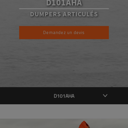
D101AHA
DUMPERS ARTICULÉS
Demandez un devis
D101AHA