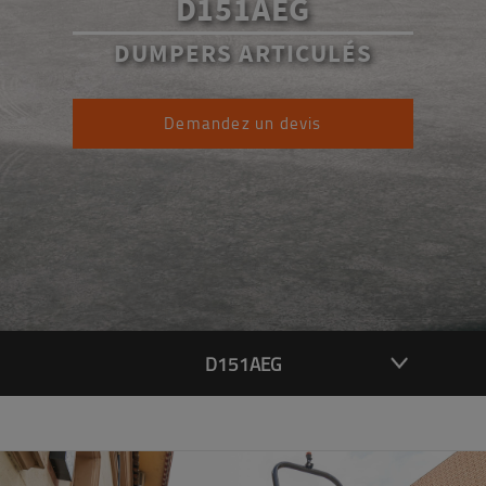
D151AEG
DUMPERS ARTICULÉS
Demandez un devis
D151AEG