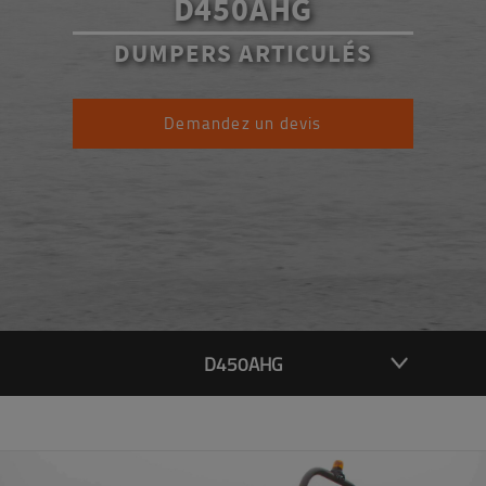
D450AHG
DUMPERS ARTICULÉS
Demandez un devis
D450AHG