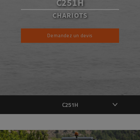
C251H
CHARIOTS
Demandez un devis
C251H