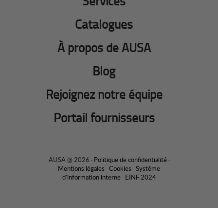
Services
Catalogues
À propos de AUSA
Blog
Rejoignez notre équipe
Portail fournisseurs
AUSA @ 2026 ·
Politique de confidentialité
·
Mentions légales
·
Cookies
·
Système
d'information interne
·
EINF 2024