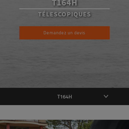
T164H
TÉLESCOPIQUES
Demandez un devis
T164H