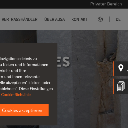
Privater Bereich
|
VERTRAGSHÄNDLER
ÜBER AUSA
KONTAKT
DE
COOKIES
vigationserlebnis zu
u bieten und Informationen
erkehr und Ihre
rn und Ihnen relevante
le akzeptieren“ klicken, oder
ablehnen“. Diese Einstellungen
r
Cookie-Richtlinie
.
Cookies akzeptieren