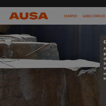
DUMPER
GABELSTAPLER
C
A
g
ü
S
W
u
k