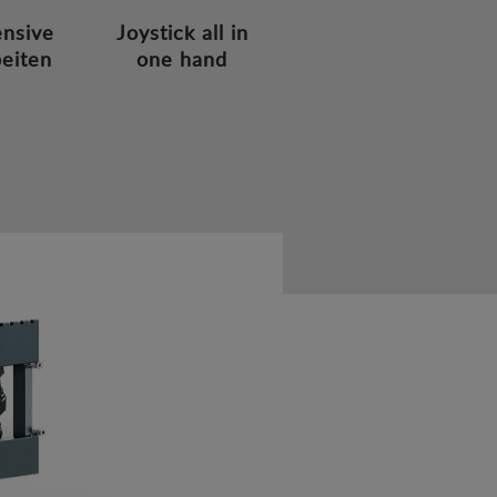
ensive
Joystick all in
eiten
one hand