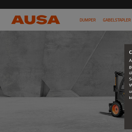
DUMPER
GABELSTAPLER
C
A
g
ü
S
W
u
k