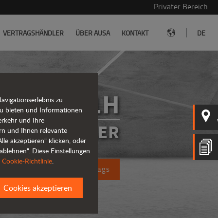
Privater Bereich
|
VERTRAGSHÄNDLER
ÜBER AUSA
KONTAKT
DE
C151H
vigationserlebnis zu
u bieten und Informationen
erkehr und Ihre
GABELSTAPLER
rn und Ihnen relevante
le akzeptieren“ klicken, oder
ablehnen“. Diese Einstellungen
r
Cookie-Richtlinie
.
ung eines Kostenvoranschlags
Cookies akzeptieren