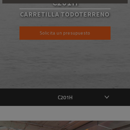
C201H
CARRETILLA TODOTERRENO
Solicita un presupuesto
C201H