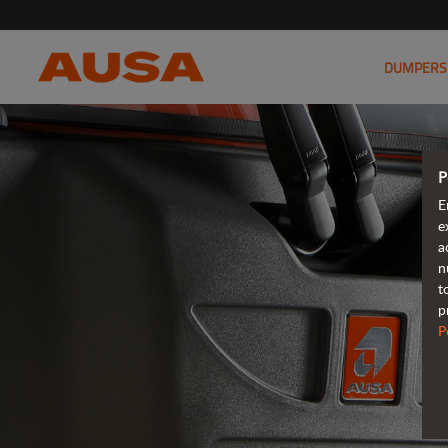
DUMPERS
P
E
e
a
n
t
p
P