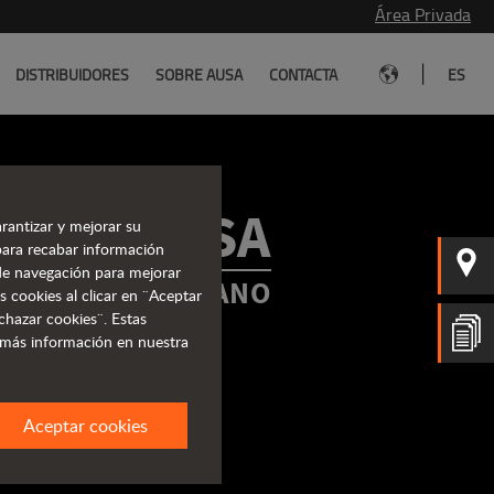
Área Privada
|
DISTRIBUIDORES
SOBRE AUSA
CONTACTA
ES
OGOS AUSA
rantizar y mejorar su
para recabar información
s de navegación para mejorar
MACIÓN EN TU MANO
s cookies al clicar en ¨Aceptar
chazar cookies¨. Estas
 más información en nuestra
Aceptar cookies