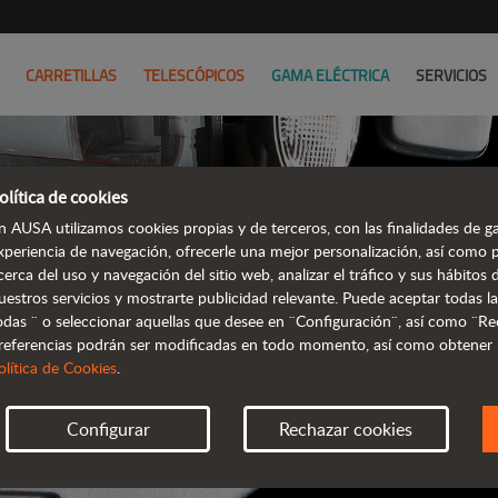
CARRETILLAS
TELESCÓPICOS
GAMA ELÉCTRICA
SERVICIOS
olítica de cookies
CATÁL
n AUSA utilizamos cookies propias y de terceros, con las finalidades de ga
xperiencia de navegación, ofrecerle una mejor personalización, así como 
cerca del uso y navegación del sitio web, analizar el tráfico y sus hábito
TODA LA INFOR
uestros servicios y mostrarte publicidad relevante. Puede aceptar todas la
odas ¨ o seleccionar aquellas que desee en ¨Configuración¨, así como ¨Re
referencias podrán ser modificadas en todo momento, así como obtener
olítica de Cookies
.
Configurar
Rechazar cookies