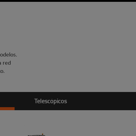
odelos.
a red
o.
Telescópicos