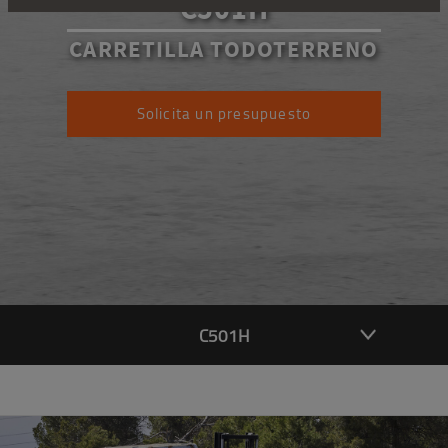
C501H
CARRETILLA TODOTERRENO
Solicita un presupuesto
C501H