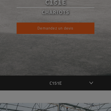
C151E
CHARIOTS
Demandez un devis
C151E