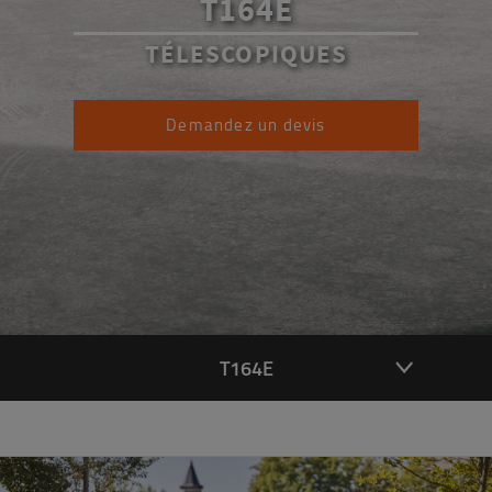
T164E
TÉLESCOPIQUES
Demandez un devis
T164E