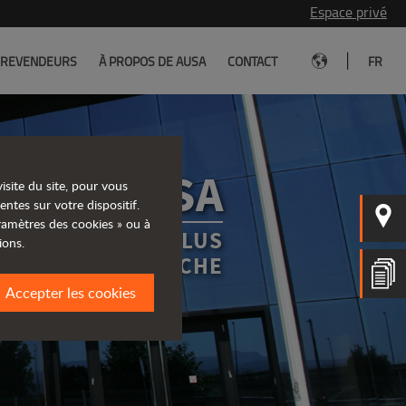
Espace privé
|
REVENDEURS
À PROPOS DE AUSA
CONTACT
FR
EURS AUSA
isite du site, pour vous
entes sur votre dispositif.
aramètres des cookies » ou à
REVENDEUR LE PLUS
ions.
PROCHE
Accepter les cookies