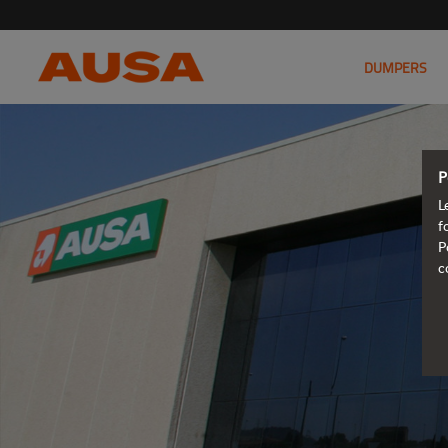
DUMPERS
P
L
f
P
c