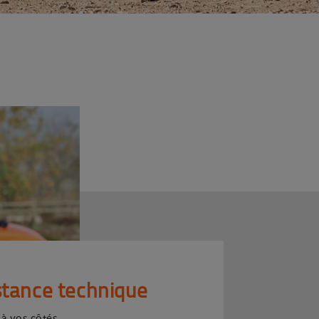
stance technique
 à vos côtés.