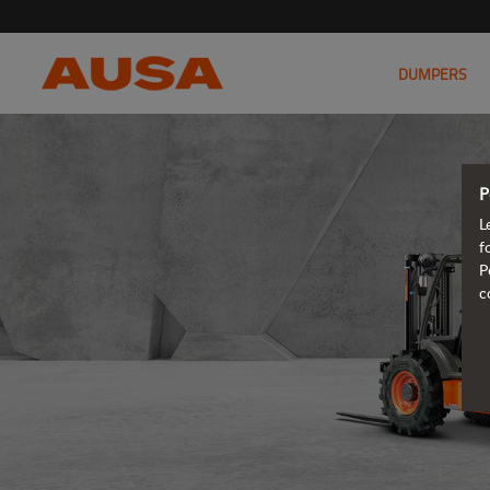
DUMPERS
P
L
f
P
c