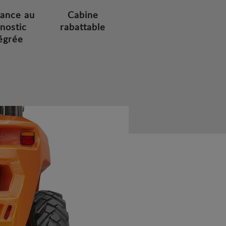
tance au
Cabine
nostic
rabattable
égrée