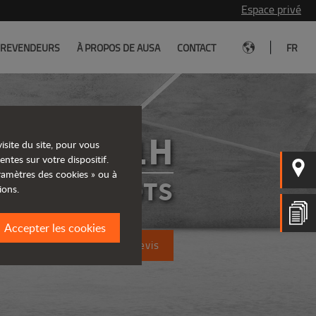
Espace privé
|
REVENDEURS
À PROPOS DE AUSA
CONTACT
FR
C251H
isite du site, pour vous
entes sur votre dispositif.
aramètres des cookies » ou à
CHARIOTS
ions.
Accepter les cookies
Demandez un devis