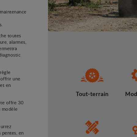
a maintenance
s.
che toutes
ure, alarmes,
permettra
diagnostic
règle
offrir une
et en
Tout-terrain
Mod
ite offre 30
au modèle
ourrez
 pentes, en