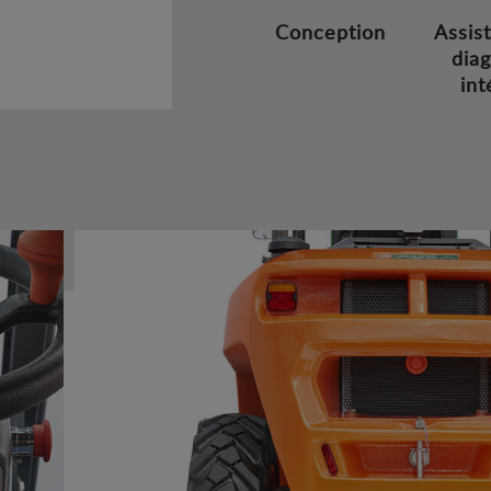
Conception
Assis
diag
int