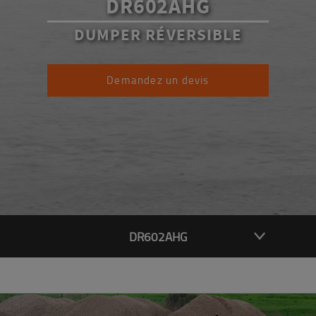
DR602AHG
DUMPER RÉVERSIBLE
Demandez un devis
DR602AHG