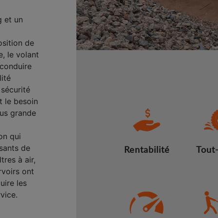
 et un
osition de
e, le volant
 conduire
lité
 sécurité
t le besoin
lus grande
on qui
sants de
Rentabilité
Tout-
tres à air,
rvoirs ont
uire les
rvice.