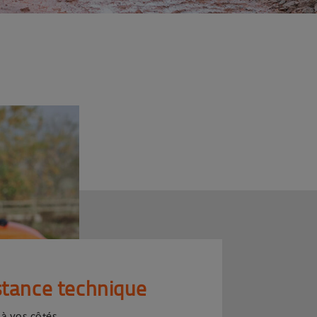
stance technique
 à vos côtés.