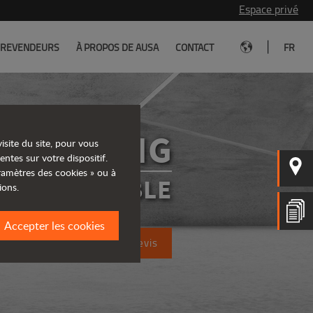
Espace privé
|
REVENDEURS
À PROPOS DE AUSA
CONTACT
FR
DR602AHG
isite du site, pour vous
entes sur votre dispositif.
aramètres des cookies » ou à
R RÉVERSIBLE
ions.
Accepter les cookies
Demandez un devis