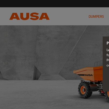
DUMPERS
P
L
f
P
c