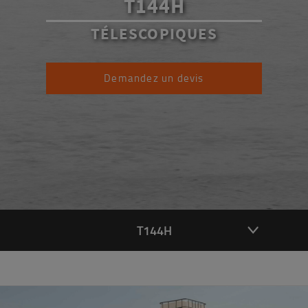
T144H
TÉLESCOPIQUES
Demandez un devis
T144H