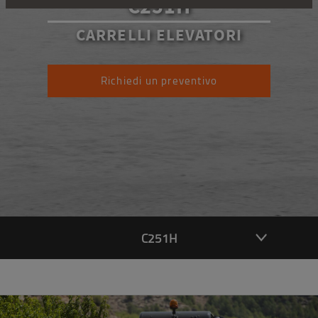
C251H
CARRELLI ELEVATORI
Richiedi un preventivo
C251H