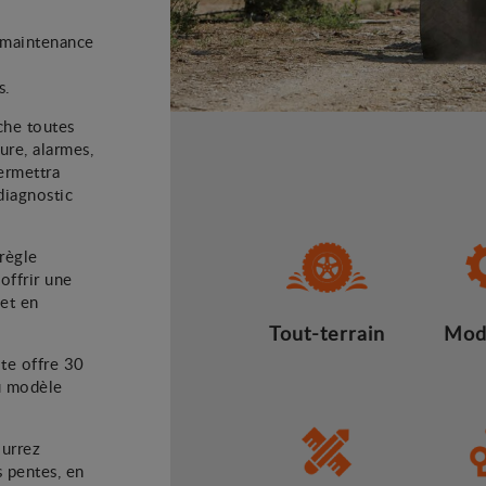
a maintenance
s.
che toutes
ure, alarmes,
permettra
diagnostic
règle
offrir une
et en
Tout-terrain
Mod
ite offre 30
au modèle
ourrez
 pentes, en