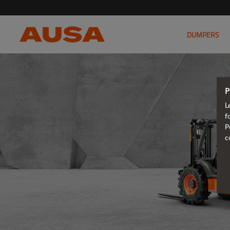
DUMPERS
P
L
f
P
c