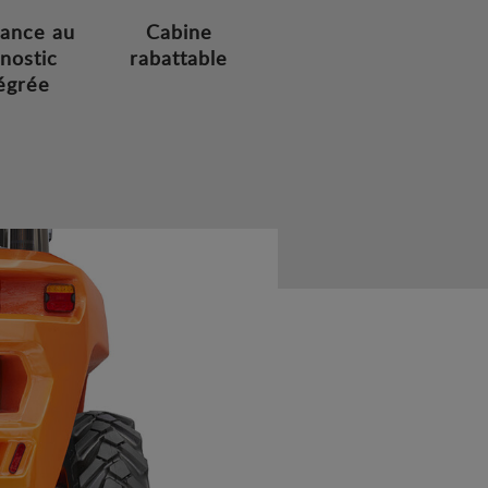
tance au
Cabine
nostic
rabattable
égrée