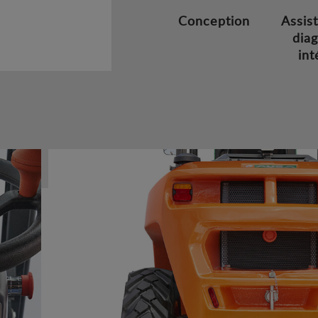
Conception
Assis
diag
int