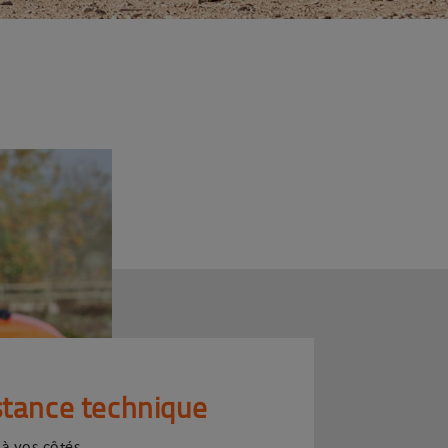
stance technique
 à vos côtés.