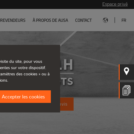
Espace privé
|
REVENDEURS
À PROPOS DE AUSA
CONTACT
FR
C251H
isite du site, pour vous
entes sur votre dispositif.
aramètres des cookies » ou à
CHARIOTS
ions.
Accepter les cookies
Demandez un devis