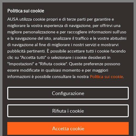
Politica sui cookie
AUSA utilizza cookie propri e di terze parti per garantire e
Torna al blog
migliorare la vostra esperienza di navigazione, per offrirvi una
migliore personalizzazione e per raccogliere informazioni sull'uso
e la navigazione del sito, analizzare il traffico e le vostre abitudini
Il dumper reversibile AUSA DR601AHG
di navigazione al fine di migliorare i nostri servizi e mostrarvi
pubblicità pertinenti. È possibile accettare tutti i cookie facendo
vince il Gold Award di Smopyc
clic su "Accetta tutti" o selezionare i cookie desiderati in
"Impostazioni" e "Rifiuta cookie". Queste preferenze possono
essere modificate in qualsiasi momento e per maggiori
informazioni è possibile consultare la nostra
Politica sui cookie
.
Configurazione
Rifiuta i cookie
Accetta cookie