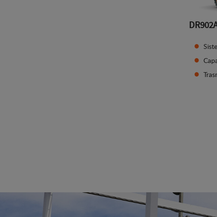
DR902
Sist
Capa
Tras