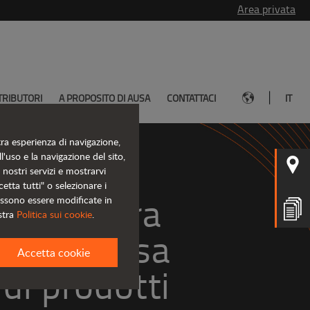
Area privata
|
TRIBUTORI
A PROPOSITO DI AUSA
CONTATTACI
IT
tra esperienza di navigazione,
l'uso e la navigazione del sito,
i nostri servizi e mostrarvi
etta tutti" o selezionare i
i la nostra 
ossono essere modificate in
stra
Politica sui cookie
.
estesa
Accetta cookie
di prodotti