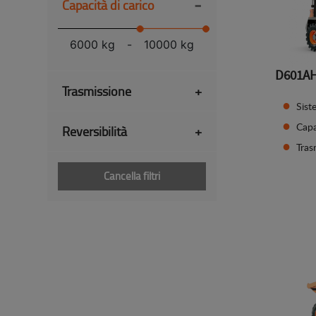
-
Capacità di carico
6000 kg
-
10000 kg
D601A
Trasmissione
+
Sist
Capa
Reversibilità
+
Tras
Cancella filtri