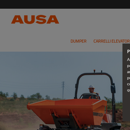
DUMPER
CARRELLI ELEVATOR
P
A
p
a
p
c
q