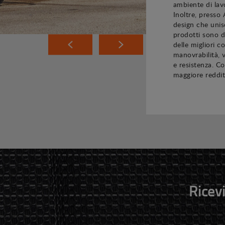
ambiente di lav
Inoltre, presso
design che unisc
prodotti sono do
delle migliori c
manovrabilità, v
e resistenza. C
maggiore redditi
Ricevi