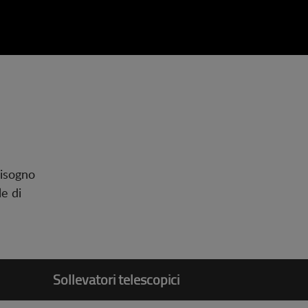
bisogno
le di
Sollevatori telescopici