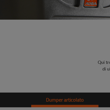
Qui tr
di u
Dumper articolato