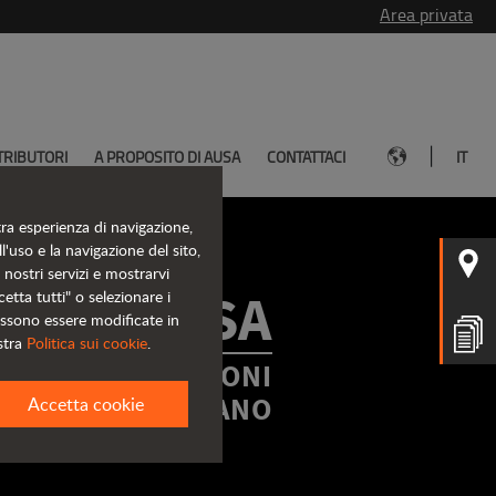
Area privata
|
TRIBUTORI
A PROPOSITO DI AUSA
CONTATTACI
IT
tra esperienza di navigazione,
l'uso e la navigazione del sito,
i nostri servizi e mostrarvi
OGHI AUSA
etta tutti" o selezionare i
ossono essere modificate in
stra
Politica sui cookie
.
E LE INFORMAZIONI
A PORTATA DI MANO
Accetta cookie