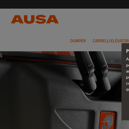
DUMPER
CARRELLI ELEVATOR
P
A
p
a
p
c
q