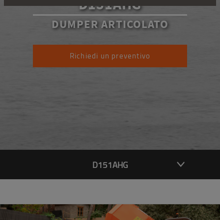
D151AHG
DUMPER ARTICOLATO
Richiedi un preventivo
D151AHG