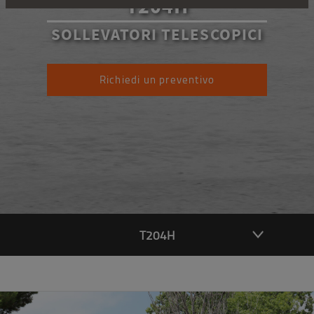
T204H
SOLLEVATORI TELESCOPICI
Richiedi un preventivo
T204H