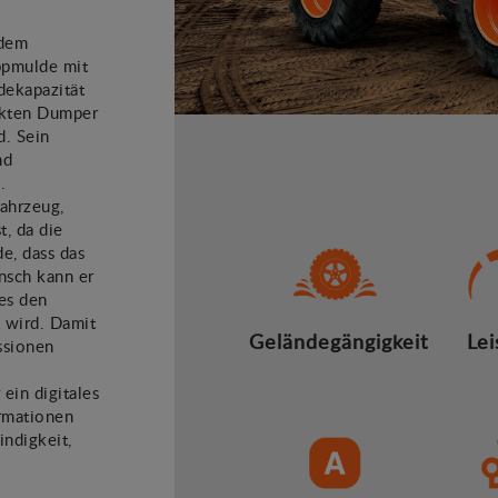
 dem
ppmulde mit
dekapazität
nkten Dumper
d. Sein
nd
.
ahrzeug,
t, da die
e, dass das
unsch kann er
es den
t wird. Damit
Geländegängigkeit
Lei
ssionen
ein digitales
ormationen
indigkeit,