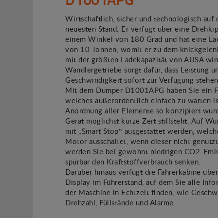
Wirtschaftlich, sicher und technologisch auf
neuesten Stand. Er verfügt über eine Drehki
einem Winkel von 180 Grad und hat eine La
von 10 Tonnen, womit er zu dem knickgele
mit der größten Ladekapazität von AUSA wir
Wandlergetriebe sorgt dafür, dass Leistung u
Geschwindigkeit sofort zur Verfügung stehen
Mit dem Dumper D1001APG haben Sie ein F
welches außerordentlich einfach zu warten is
Anordnung aller Elemente so konzipiert wurd
Gerät möglichst kurze Zeit stillsteht. Auf W
mit „Smart Stop‟ ausgestattet werden, welch
Motor ausschaltet, wenn dieser nicht genutz
werden Sie bei gewohnt niedrigen CO2-Emi
spürbar den Kraftstoffverbrauch senken.
Darüber hinaus verfügt die Fahrerkabine über 
Display im Führerstand, auf dem Sie alle Inf
der Maschine in Echtzeit finden, wie Geschw
Drehzahl, Füllstände und Alarme.