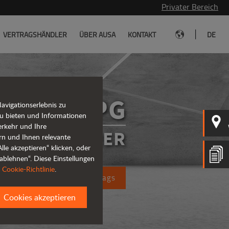
Privater Bereich
|
VERTRAGSHÄNDLER
ÜBER AUSA
KONTAKT
DE
D1001APG
vigationserlebnis zu
u bieten und Informationen
erkehr und Ihre
ENKTE DUMPER
rn und Ihnen relevante
le akzeptieren“ klicken, oder
ablehnen“. Diese Einstellungen
r
Cookie-Richtlinie
.
ung eines Kostenvoranschlags
Cookies akzeptieren