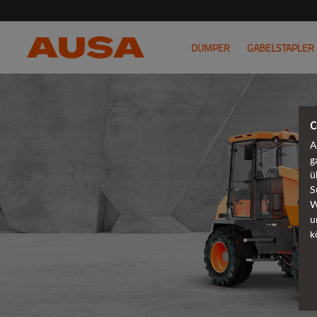
DUMPER
GABELSTAPLER
C
A
g
ü
S
W
u
k