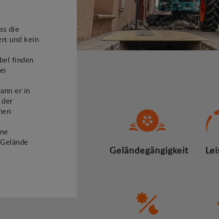
ss die
rt und kein
bel finden
ei
ann er in
 der
chen
ine
s Gelände
Geländegängigkeit
Lei