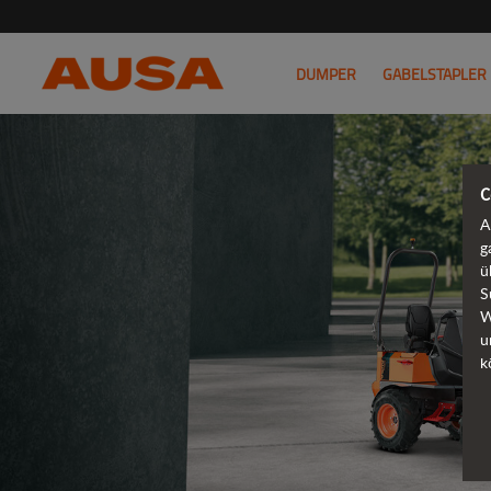
DUMPER
GABELSTAPLER
C
A
g
ü
S
W
u
k