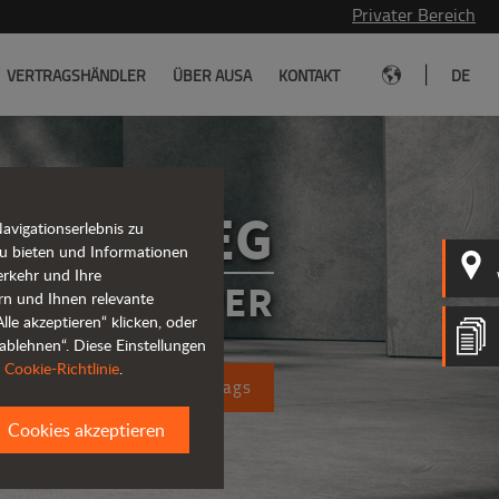
Privater Bereich
|
VERTRAGSHÄNDLER
ÜBER AUSA
KONTAKT
DE
D151AEG
vigationserlebnis zu
u bieten und Informationen
erkehr und Ihre
ENKTE DUMPER
rn und Ihnen relevante
le akzeptieren“ klicken, oder
ablehnen“. Diese Einstellungen
r
Cookie-Richtlinie
.
ung eines Kostenvoranschlags
Cookies akzeptieren