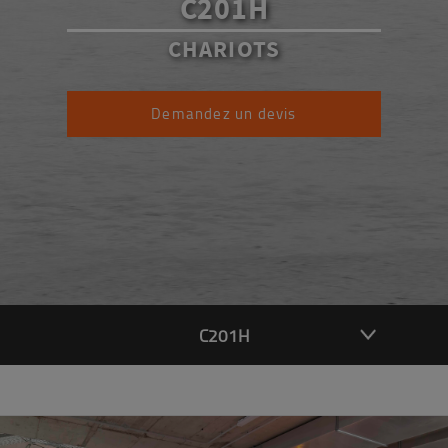
C201H
CHARIOTS
Demandez un devis
C201H