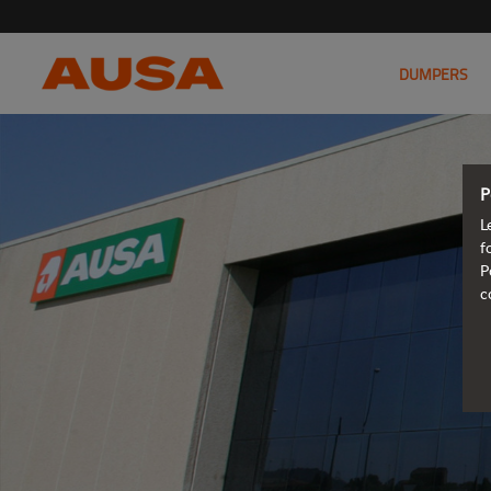
DUMPERS
P
L
f
P
c