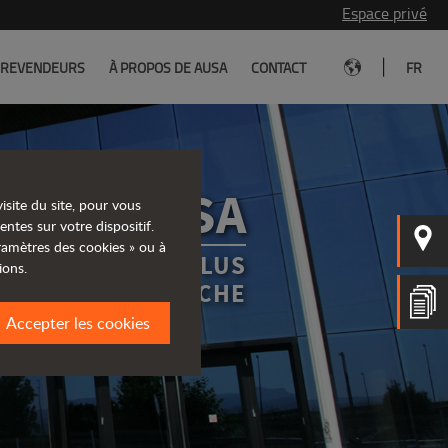
Espace privé
|
REVENDEURS
À PROPOS DE AUSA
CONTACT
FR
EURS AUSA
isite du site, pour vous
entes sur votre dispositif.
aramètres des cookies » ou à
REVENDEUR LE PLUS
ions.
PROCHE
Accepter les cookies