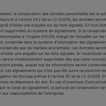
lement, la conservation des données personnelles est la su
teurs et à l'article 24.2 de la LO 3/2018, les données ser
prié d'initier une enquête sur les faits signalés. En tout ét
ront supprimées du système de signalement. Si la conservat
mmuniquées à l'organe d'AUSA chargé de l'enquête sur les fai
it conservée dans le système d'information des signalement
re conservés que de manière anonymisée. Les données sero
d'initier une enquête sur les faits signalés. Si l'exactitude 
lles seront immédiatement supprimées dès que cette circonst
raction pénale, auquel cas les informations seront conserv
re. Les signalements qui n'ont pas été suivis ne pourront 
igation de blocage prévue à l'article 32 de la LO 3/2018. E
nes ne dépassera dix ans. En cas d'ouverture d'une procédu
par le canal de signalement, la période de conservation sera
aux responsabilités de l'entreprise.