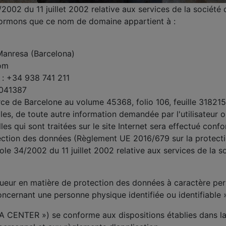
002 du 11 juillet 2002 relative aux services de la société
formons que ce nom de domaine appartient à :
 Manresa (Barcelona)
com
x : +34 938 741 211
4041387
 de Barcelone au volume 45368, folio 106, feuille 318215.
s, de toute autre information demandée par l'utilisateur ou
les qui sont traitées sur le site Internet sera effectué con
otection des données (Règlement UE 2016/679 sur la protec
nole 34/2002 du 11 juillet 2002 relative aux services de la s
gueur en matière de protection des données à caractère pe
oncernant une personne physique identifiée ou identifiable 
ENTER ») se conforme aux dispositions établies dans la lé