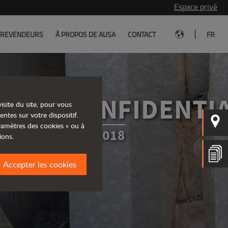
Espace privé
|
REVENDEURS
À PROPOS DE AUSA
CONTACT
FR
UE DE CONFIDENTI
isite du site, pour vous
entes sur votre dispositif.
aramètres des cookies » ou à
JOUR EN MARS 2018
ions.
Accepter les cookies