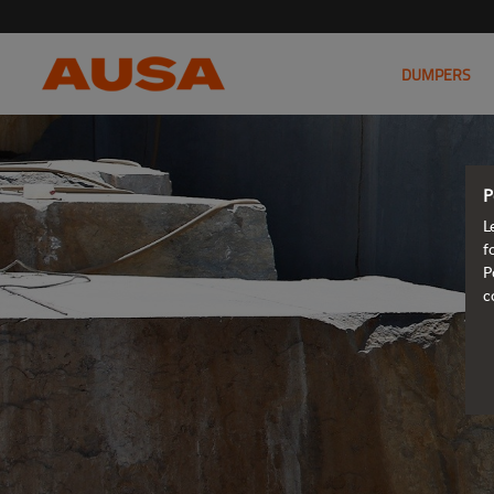
DUMPERS
P
L
f
P
c