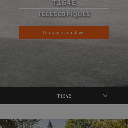
T164E
TÉLESCOPIQUES
Demandez un devis
T164E