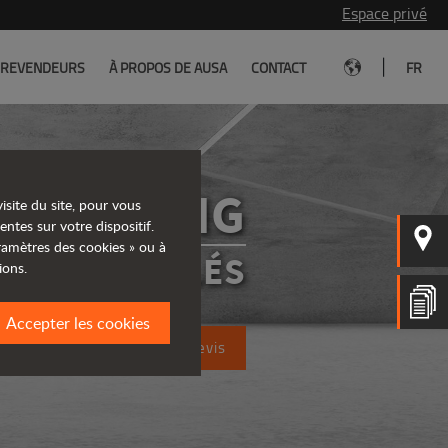
Espace privé
|
REVENDEURS
À PROPOS DE AUSA
CONTACT
FR
D450AHG
isite du site, pour vous
entes sur votre dispositif.
aramètres des cookies » ou à
RS ARTICULÉS
ions.
Accepter les cookies
Demandez un devis