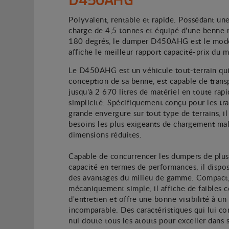
Polyvalent, rentable et rapide. Possédant un
charge de 4,5 tonnes et équipé d'une benne r
180 degrés, le dumper D450AHG est le modè
affiche le meilleur rapport capacité-prix du 
Le D450AHG est un véhicule tout-terrain qui,
conception de sa benne, est capable de trans
jusqu'à 2 670 litres de matériel en toute rapi
simplicité. Spécifiquement conçu pour les tr
grande envergure sur tout type de terrains, i
besoins les plus exigeants de chargement mal
dimensions réduites.
Capable de concurrencer les dumpers de plu
capacité en termes de performances, il disp
des avantages du milieu de gamme. Compact,
mécaniquement simple, il affiche de faibles c
d'entretien et offre une bonne visibilité à un 
incomparable. Des caractéristiques qui lui co
nul doute tous les atouts pour exceller dans