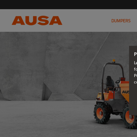
DUMPERS
P
L
f
P
c