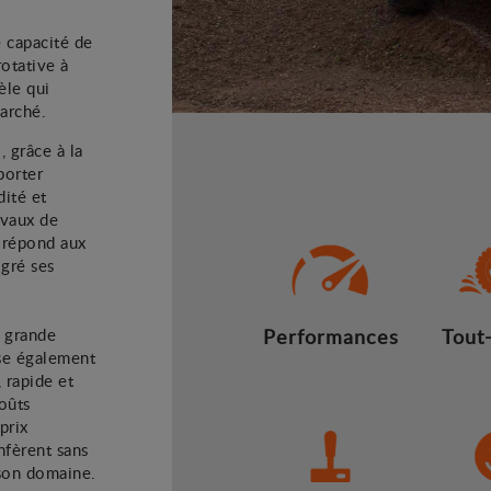
e capacité de
otative à
le qui
marché.
 grâce à la
porter
dité et
avaux de
l répond aux
gré ses
s grande
Performances
Tout-
ose également
 rapide et
oûts
prix
nfèrent sans
 son domaine.