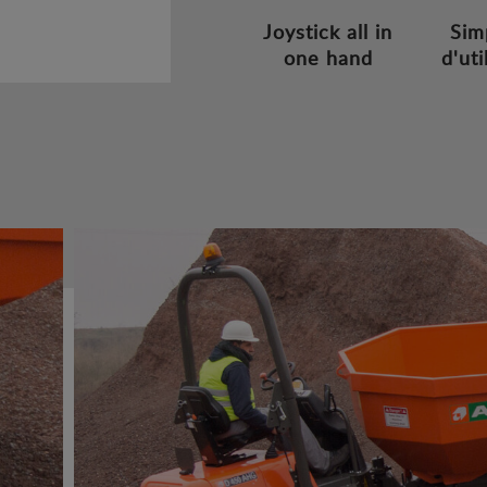
Joystick all in
Sim
one hand
d'uti