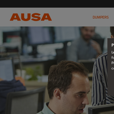
DUMPERS
P
L
f
P
c