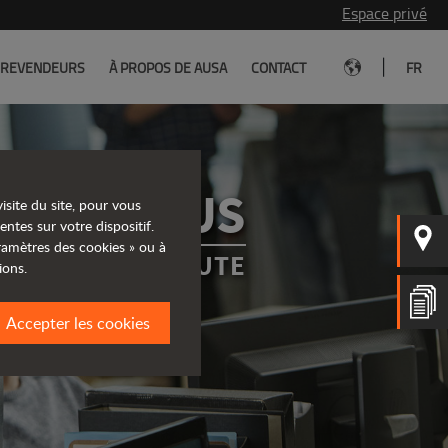
Espace privé
|
REVENDEURS
À PROPOS DE AUSA
CONTACT
FR
TEZ-NOUS
isite du site, pour vous
entes sur votre dispositif.
aramètres des cookies » ou à
S À VOTRE ÉCOUTE
ions.
Accepter les cookies