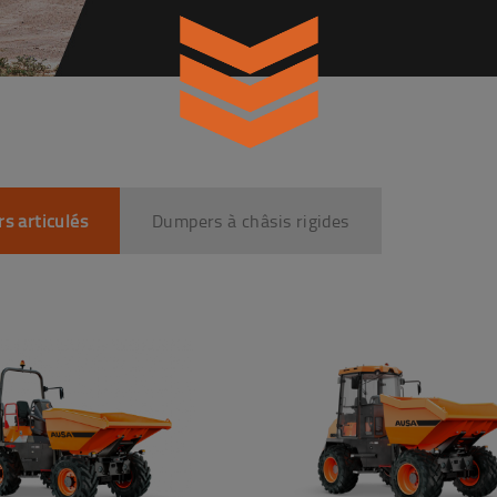
s articulés
Dumpers à châsis rigides