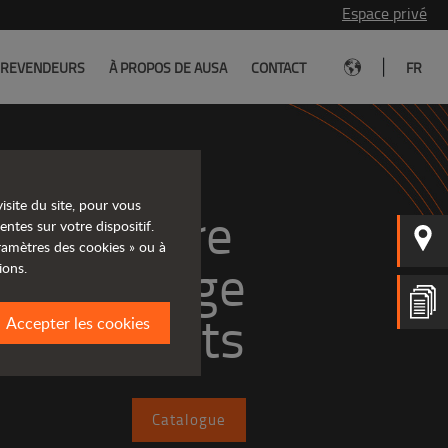
Espace privé
|
REVENDEURS
À PROPOS DE AUSA
CONTACT
FR
isite du site, pour vous
rez notre 
entes sur votre dispositif.
aramètres des cookies » ou à
large
ions.
e produits
Accepter les cookies
Catalogue