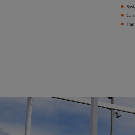
Syst
Capa
Tran