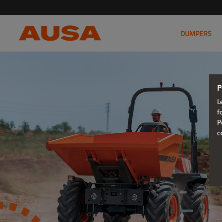
DUMPERS
P
L
f
P
c