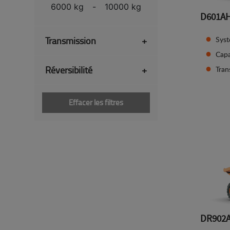
6000 kg
-
10000 kg
D601A
Syst
Transmission
+
Capa
Réversibilité
+
Tran
Effacer les filtres
DR902