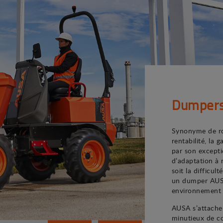
Dumper
Synonyme de rob
rentabilité, l
par son excepti
d’adaptation à 
soit la difficul
un dumper AUSA
environnement d
AUSA s’attache 
minutieux de co