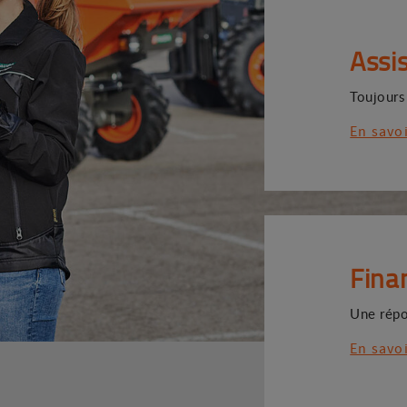
Assi
Toujours
En savo
Fina
Une répo
En savo