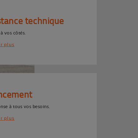
stance technique
 à vos côtés.
ir plus
ncement
nse à tous vos besoins.
ir plus