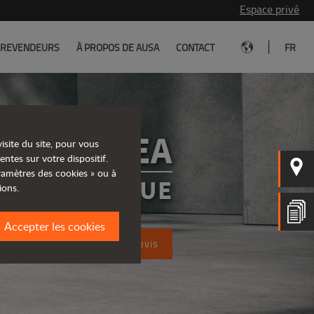
Espace privé
|
REVENDEURS
À PROPOS DE AUSA
CONTACT
FR
D101AEA
isite du site, pour vous
entes sur votre dispositif.
aramètres des cookies » ou à
R ÉLECTRIQUE
ions.
Accepter les cookies
Demandez un devis