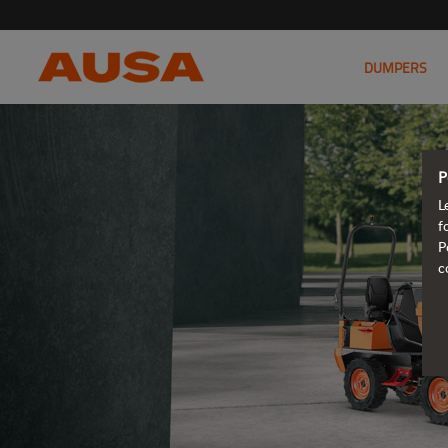
DUMPERS
P
L
f
P
c