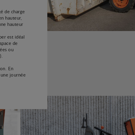
té de charge
n hauteur,
une hauteur
er est idéal
espace de
hées ou
).
ion. En
 une journée