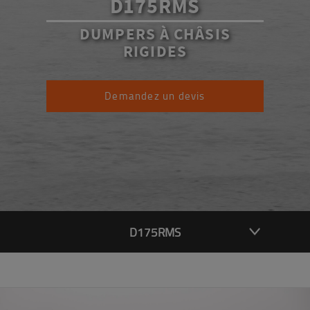
D175RMS
DUMPERS À CHÂSIS
RIGIDES
Demandez un devis
D175RMS