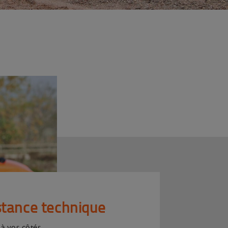
stance technique
 à vos côtés.