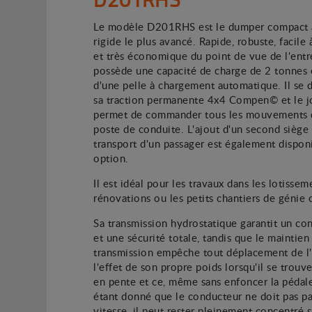
Le modèle D201RHS est le dumper compact à
rigide le plus avancé. Rapide, robuste, facil
et très économique du point de vue de l'entre
possède une capacité de charge de 2 tonnes 
d'une pelle à chargement automatique. Il se d
sa traction permanente 4x4 Compen© et le jo
permet de commander tous les mouvements d
poste de conduite. L'ajout d'un second siège
transport d'un passager est également dispon
option.
Il est idéal pour les travaux dans les lotissem
rénovations ou les petits chantiers de génie c
Sa transmission hydrostatique garantit un co
et une sécurité totale, tandis que le maintien
transmission empêche tout déplacement de l
l'effet de son propre poids lorsqu'il se trouve
en pente et ce, même sans enfoncer la pédale 
étant donné que le conducteur ne doit pas pa
vitesse, il peut rester pleinement concentré s