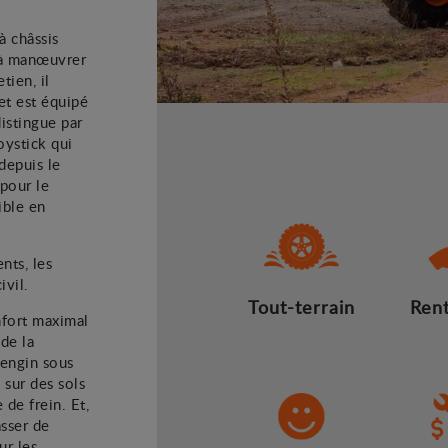
 châssis
e à manœuvrer
tien, il
et est équipé
istingue par
ystick qui
epuis le
 pour le
ible en
ents, les
ivil.
Tout-terrain
Rent
nfort maximal
 de la
'engin sous
 sur des sols
de frein. Et,
sser de
ur les