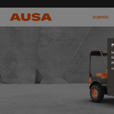
DUMPERS
P
L
f
P
c