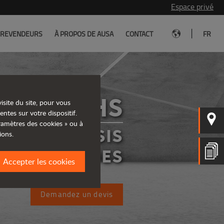
Espace privé
|
REVENDEURS
À PROPOS DE AUSA
CONTACT
FR
D201RHS
isite du site, pour vous
entes sur votre dispositif.
aramètres des cookies » ou à
ERS À CHÂSIS
ions.
RIGIDES
Accepter les cookies
Demandez un devis