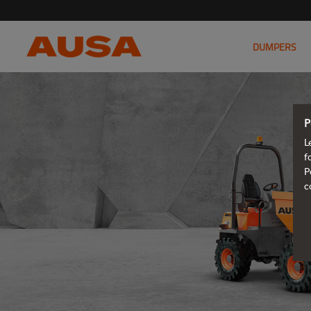
DUMPERS
P
L
f
P
c