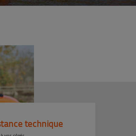
stance technique
 à vos côtés.