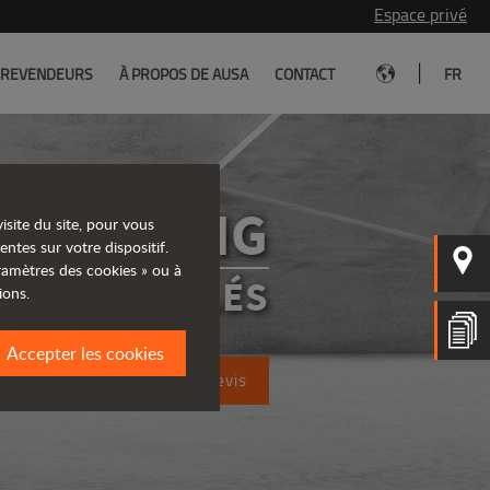
Espace privé
|
REVENDEURS
À PROPOS DE AUSA
CONTACT
FR
D350AHG
isite du site, pour vous
entes sur votre dispositif.
aramètres des cookies » ou à
RS ARTICULÉS
ions.
Accepter les cookies
Demandez un devis