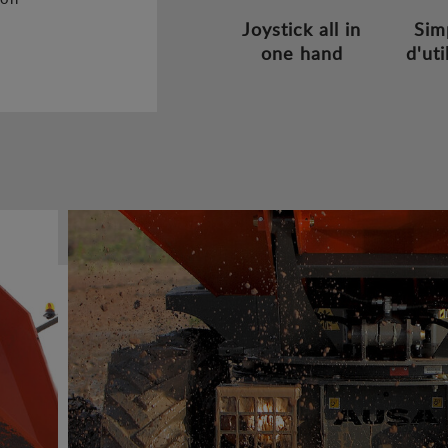
Joystick all in
Sim
one hand
d'uti