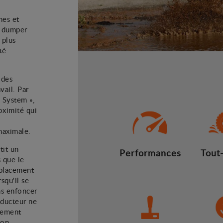
nes et
e dumper
 plus
té
 des
vail. Par
y System »,
oximité qui
maximale.
tit un
Performances
Tout-
s que le
éplacement
squ'il se
ns enfoncer
nducteur ne
inement
son