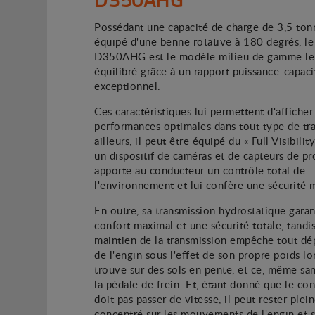
Possédant une capacité de charge de 3,5 ton
équipé d'une benne rotative à 180 degrés, l
D350AHG est le modèle milieu de gamme le
équilibré grâce à un rapport puissance-capaci
exceptionnel.
Ces caractéristiques lui permettent d'afficher
performances optimales dans tout type de tra
ailleurs, il peut être équipé du « Full Visibilit
un dispositif de caméras et de capteurs de pr
apporte au conducteur un contrôle total de
l'environnement et lui confère une sécurité 
En outre, sa transmission hydrostatique garan
confort maximal et une sécurité totale, tandi
maintien de la transmission empêche tout d
de l'engin sous l'effet de son propre poids lor
trouve sur des sols en pente, et ce, même sa
la pédale de frein. Et, étant donné que le co
doit pas passer de vitesse, il peut rester ple
concentré sur les mouvements de l'engin et 