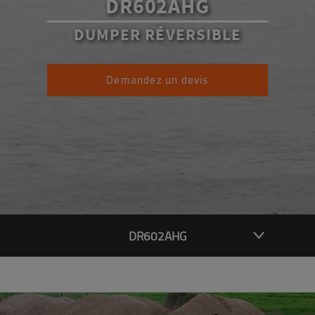
DR602AHG
DUMPER RÉVERSIBLE
Demandez un devis
DR602AHG