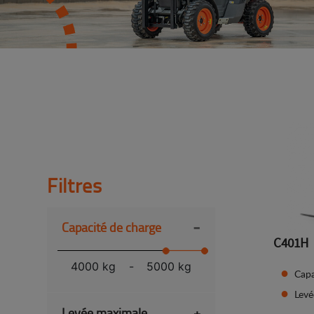
Filtres
-
Capacité de charge
C401H
4000 kg
-
5000 kg
Capa
Lev
Levée maximale
+