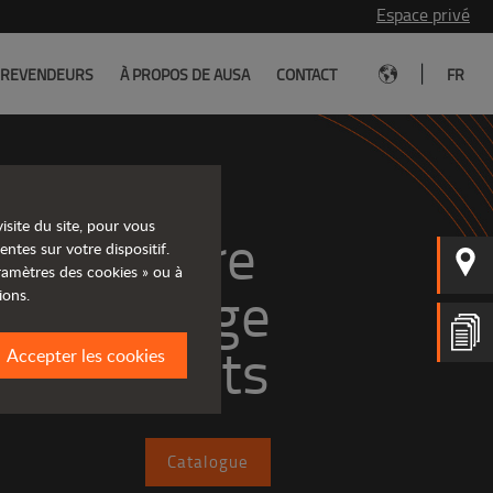
Espace privé
|
REVENDEURS
À PROPOS DE AUSA
CONTACT
FR
isite du site, pour vous
rez notre 
entes sur votre dispositif.
aramètres des cookies » ou à
large
ions.
e produits
Accepter les cookies
Catalogue