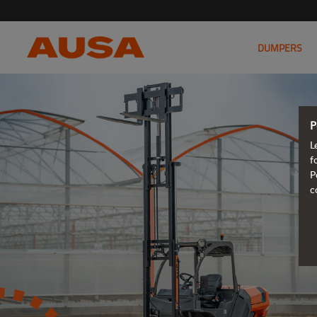
DUMPERS
P
L
f
P
c