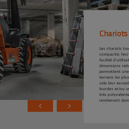
Chariots
Les chariots to
compacité, leur
facilité d’utili
dimensions rédu
permettent une 
terrains les plu
cela leur excep
lourdes et/ou 
très polyvalent
rendement dans