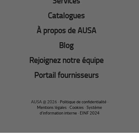
Services
Catalogues
À propos de AUSA
Blog
Rejoignez notre équipe
Portail fournisseurs
AUSA @ 2026 ·
Politique de confidentialité
·
Mentions légales
·
Cookies
·
Système
d'information interne
·
EINF 2024