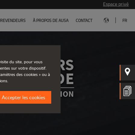
Espace privé
|
REVENDEURS
À PROPOS DE AUSA
CONTACT
FR
À TRAVERS
isite du site, pour vous
entes sur votre dispositif.
LE MONDE
aramètres des cookies » ou à
ions.
RE PAYS OU RÉGION
Accepter les cookies