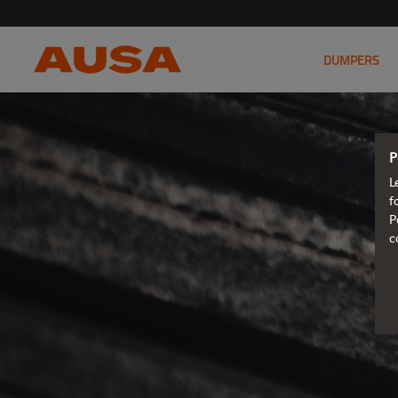
DUMPERS
P
L
f
P
c