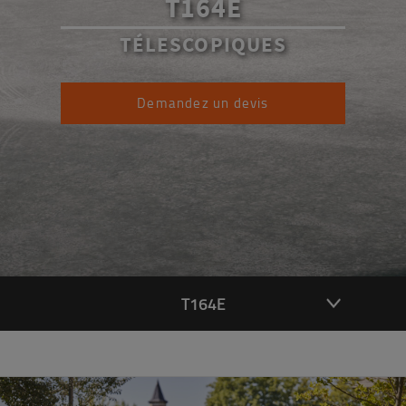
T164E
TÉLESCOPIQUES
Demandez un devis
T164E