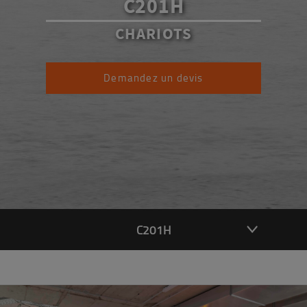
C201H
CHARIOTS
Demandez un devis
C201H