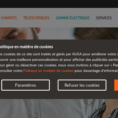
CHARIOTS
TÉLESCOPIQUES
GAMME ÉLECTRIQUE
SERVICES
olitique en matière de cookies
es cookies de ce site sont traités et gérés par AUSA pour améliorer votre v
ournir une meilleure personnalisation et pour afficher des publicités pertin
NOT
our gérer ou désactiver ces cookies, nous vous invitons à cliquer sur « P
onsulter notre
Politique en matière de cookies
pour davantage d'informat
UN PR
Paramètres
Refuser les cookies