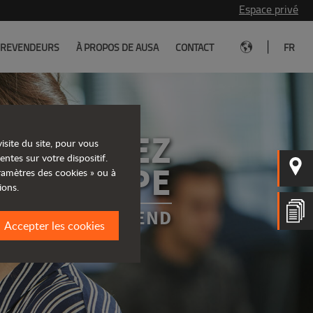
Espace privé
|
REVENDEURS
À PROPOS DE AUSA
CONTACT
FR
REJOIGNEZ
isite du site, pour vous
entes sur votre dispositif.
RE ÉQUIPE
aramètres des cookies » ou à
ions.
OJET VOUS ATTEND
Accepter les cookies