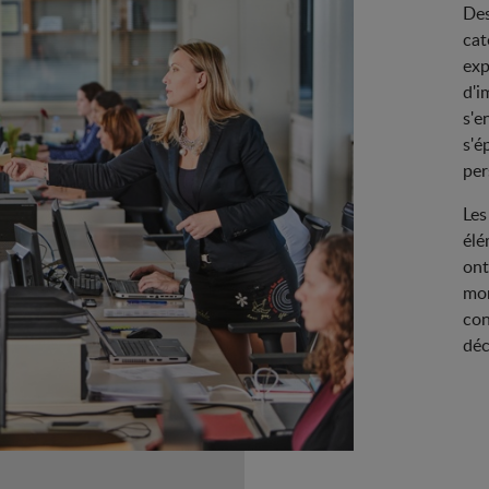
Des
cat
exp
d'i
s'e
s'é
per
Les
élé
ont
mon
con
déc