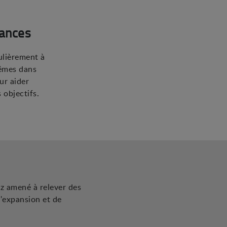
ances
culièrement à
mêmes dans
ur aider
s objectifs.
ez amené à relever des
d'expansion et de