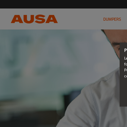
DUMPERS
P
L
f
P
c