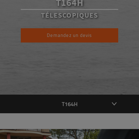
T164H
TÉLESCOPIQUES
Demandez un devis
T164H