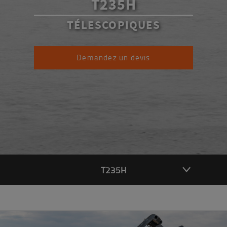
T235H
TÉLESCOPIQUES
Demandez un devis
T235H