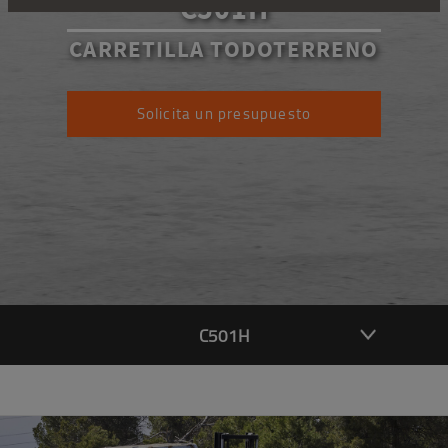
C501H
CARRETILLA TODOTERRENO
Solicita un presupuesto
C501H