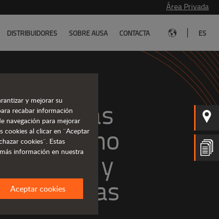
Área Privada
|
DISTRIBUIDORES
SOBRE AUSA
CONTACTA
ES
rantizar y mejorar su
Carretillas 
para recabar información
s de navegación para mejorar
odoterreno
s cookies al clicar en ¨Aceptar
chazar cookies¨. Estas
 más información en nuestra
avanzadas
Aceptar cookies