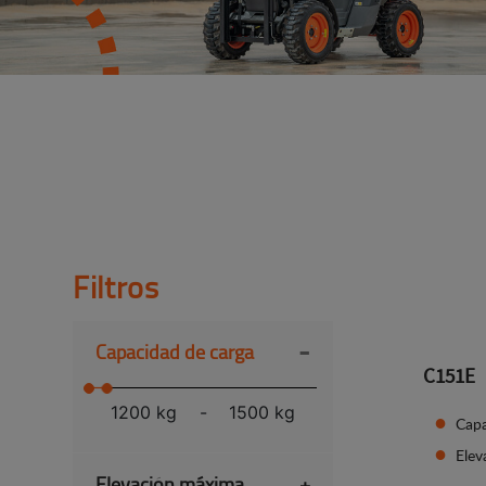
Filtros
-
Capacidad de carga
C151E
1200 kg
-
1500 kg
Capa
Ele
Elevación máxima
+