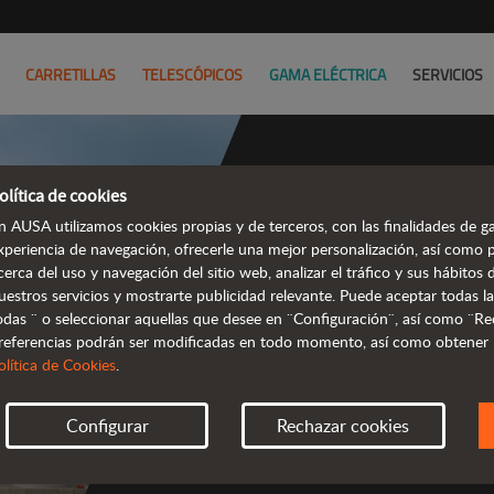
CARRETILLAS
TELESCÓPICOS
GAMA ELÉCTRICA
SERVICIOS
olítica de cookies
n AUSA utilizamos cookies propias y de terceros, con las finalidades de ga
xperiencia de navegación, ofrecerle una mejor personalización, así como 
cerca del uso y navegación del sitio web, analizar el tráfico y sus hábito
t
uestros servicios y mostrarte publicidad relevante. Puede aceptar todas la
odas ¨ o seleccionar aquellas que desee en ¨Configuración¨, así como ¨Re
referencias podrán ser modificadas en todo momento, así como obtener
 robustas y 
olítica de Cookies
.
Configurar
Rechazar cookies