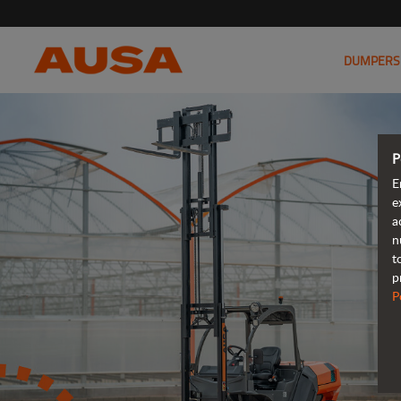
DUMPERS
P
E
e
a
n
t
p
P