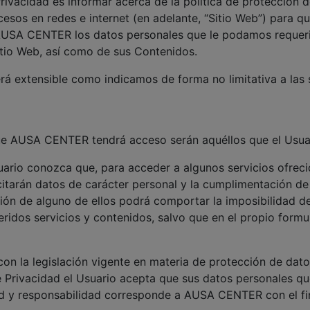
Privacidad es informar acerca de la política de protección 
cesos en redes e internet (en adelante, “Sitio Web”) para qu
 a AUSA CENTER los datos personales que le podamos reque
itio Web, así como de sus Contenidos.
erá extensible como indicamos de forma no limitativa a las 
ue AUSA CENTER tendrá acceso serán aquéllos que el Usuari
uario conozca que, para acceder a algunos servicios ofreci
icitarán datos de carácter personal y la cumplimentación 
sión de alguno de ellos podrá comportar la imposibilidad d
eferidos servicios y contenidos, salvo que en el propio for
con la legislación vigente en materia de protección de dat
de Privacidad el Usuario acepta que sus datos personales q
dad y responsabilidad corresponde a AUSA CENTER con el fi