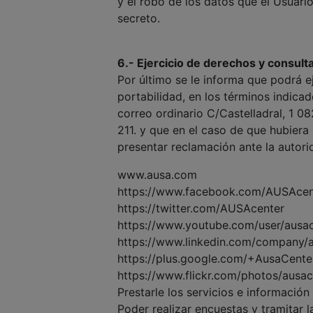
y el robo de los datos que el Usuario
secreto.
6.- Ejercicio de derechos y consult
Por último se le informa que podrá ej
portabilidad, en los términos indi
correo ordinario C/Castelladral, 1 
211. y que en el caso de que hubiera 
presentar reclamación ante la autor
www.ausa.com
https://www.facebook.com/AUSAcen
https://twitter.com/AUSAcenter
https://www.youtube.com/user/ausa
https://www.linkedin.com/company/
https://plus.google.com/+AusaCente
https://www.flickr.com/photos/ausa
Prestarle los servicios e información 
Poder realizar encuestas y tramitar 