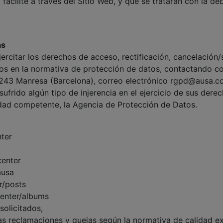
 facilite a través del Sitio Web, y que se tratarán con la d
as
ercitar los derechos de acceso, rectificación, cancelación/
cados en la normativa de protección de datos, contactand
08243 Manresa (Barcelona), correo electrónico rgpd@ausa.c
sufrido algún tipo de injerencia en el ejercicio de sus dere
idad competente, la Agencia de Protección de Datos.
ter
center
ausa
r/posts
center/albums
solicitados,
las reclamaciones y quejas según la normativa de calidad ex