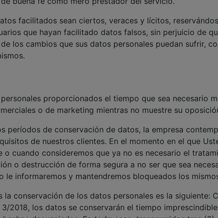
e buena fe como mero prestador del servicio.
datos facilitados sean ciertos, veraces y lícitos, reservá
suarios que hayan facilitado datos falsos, sin perjuicio de q
de los cambios que sus datos personales puedan sufrir, c
mismos.
rsonales proporcionados el tiempo que sea necesario mien
omerciales o de marketing mientras no muestre su oposición
os períodos de conservación de datos, la empresa contempla
equisitos de nuestros clientes. En el momento en el que Ust
te o cuando consideremos que ya no es necesario el trata
ción o destrucción de forma segura a no ser que sea neces
aso le informaremos y mantendremos bloqueados los mismos
s la conservación de los datos personales es la siguiente
LO 3/2018, los datos se conservarán el tiempo imprescindibl