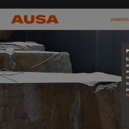
DUMPERS
P
E
e
a
n
t
p
P