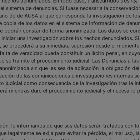
os hechos denunciados. En todo caso, transcurridos tres (3)
el sistema de denuncias. Si fuese necesaria la conservación
gano de de AUSA al que corresponda la investigación de lo
e copia de los datos en el sistema de información de denun
e podrán constar de forma anonimizada. Los datos se cons
 iniciar una investigación sobre los hechos denunciados. Si
az, se procederá a su inmediata supresión desde el moment
falta de veracidad pueda constituir un ilícito penal, en cu
ue se tramite el procedimiento judicial. Las Denuncias a l
onimizada sin que les sea de aplicación la obligación del 
vación de las comunicaciones e investigaciones internas s
to judicial como consecuencia de la investigación tras la i
erá mientras dure el procedimiento judicial y el necesario 
ción, le informamos de que sus datos serán tratados con los
e legalmente se exija para evitar la pérdida, el mal uso, l