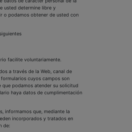
de datos de carácter personal de la
e usted determine libre y
rir o podamos obtener de usted con
siguientes
o facilite voluntariamente.
dos a través de la Web, canal de
de formularios cuyos campos son
e que podamos atender su solicitud
mulario haya datos de cumplimentación
os, informamos que, mediante la
ueden incorporados y tratados en
n de: