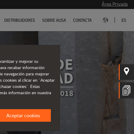
Área Privada
|
DISTRIBUIDORES
SOBRE AUSA
CONTACTA
ES
OLÍTICA DE
rantizar y mejorar su
para recabar información
RIVACIDAD
s de navegación para mejorar
s cookies al clicar en ¨Aceptar
chazar cookies¨. Estas
 EN MARZO DE 2018
 más información en nuestra
Aceptar cookies