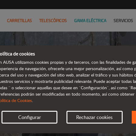
CARRETILLAS
TELESCÓPICOS
GAMA ELÉCTRICA
SERVICIOS
olítica de cookies
P
n AUSA utilizamos cookies propias y de terceros, con las finalidades de ga
xperiencia de navegación, ofrecerle una mejor personalización, así como 
P
cerca del uso y navegación del sitio web, analizar el tráfico y sus hábito
uestros servicios y mostrarte publicidad relevante. Puede aceptar todas la
odas ¨ o seleccionar aquellas que desee en ¨Configuración¨, así como ¨Re
ACTUALIZADA
referencias podrán ser modificadas en todo momento, así como obtener
olítica de Cookies
.
Configurar
Rechazar cookies